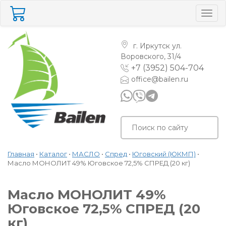
Togg
navig
г. Иркутск
ул.
Воровского, 31/4
+7 (3952) 504-704
office@bailen.ru
Главная
•
Каталог
•
МАСЛО
•
Спред
•
Юговский (ЮКМП)
•
Масло МОНОЛИТ 49% Юговское 72,5% СПРЕД (20 кг)
Масло МОНОЛИТ 49%
Юговское 72,5% СПРЕД (20
кг)