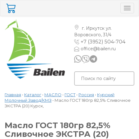
Togg
navig
г. Иркутск
ул.
Воровского, 31/4
+7 (3952) 504-704
office@bailen.ru
Главная
•
Каталог
•
МАСЛО
•
ГОСТ
•
Россия
•
Курский
Молочный Завод/КМЗ
•
Масло ГОСТ 180гр 82,5% Сливочное
ЭКСТРА (20) Курск,
Масло ГОСТ 180гр 82,5%
Сливочное ЭКСТРА (20)