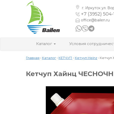
г. Иркутск
ул. Во
+7 (3952) 504
office@bailen.ru
Каталог
Условия сотрудничес
Главная
•
Каталог
•
КЕТЧУП
•
Кетчуп Heinz
•
Кетчуп 
Кетчуп Хайнц ЧЕСНОЧНЫ