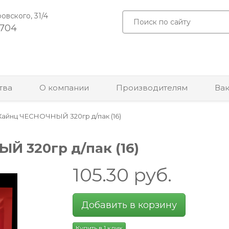
ровского, 31/4
-704
тва
О компании
Производителям
Ва
Хайнц ЧЕСНОЧНЫЙ 320гр д/пак (16)
Й 320гр д/пак (16)
105.30
руб.
Добавить в корзину
Купить в 1 клик